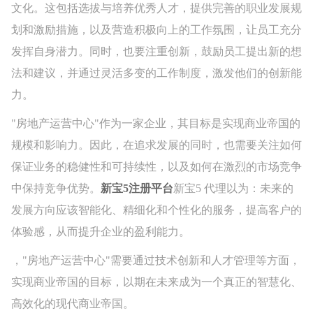
文化。这包括选拔与培养优秀人才，提供完善的职业发展规
划和激励措施，以及营造积极向上的工作氛围，让员工充分
发挥自身潜力。同时，也要注重创新，鼓励员工提出新的想
法和建议，并通过灵活多变的工作制度，激发他们的创新能
力。
"房地产运营中心"作为一家企业，其目标是实现商业帝国的
规模和影响力。因此，在追求发展的同时，也需要关注如何
保证业务的稳健性和可持续性，以及如何在激烈的市场竞争
中保持竞争优势。
新宝5注册平台
新宝5 代理以为：未来的
发展方向应该智能化、精细化和个性化的服务，提高客户的
体验感，从而提升企业的盈利能力。
，"房地产运营中心"需要通过技术创新和人才管理等方面，
实现商业帝国的目标，以期在未来成为一个真正的智慧化、
高效化的现代商业帝国。