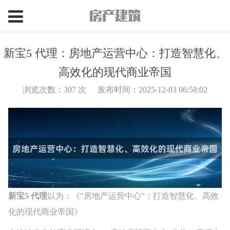
新宝5 代理：房地产运营中心：打造智慧化、
高效化的现代商业帝国
浏览次数：
307
次
发布时间：2025-12-03 06:58:02
新宝5 代理
以为：《"房地产运营中心"：打造智慧化、高效
化的现代商业帝国》