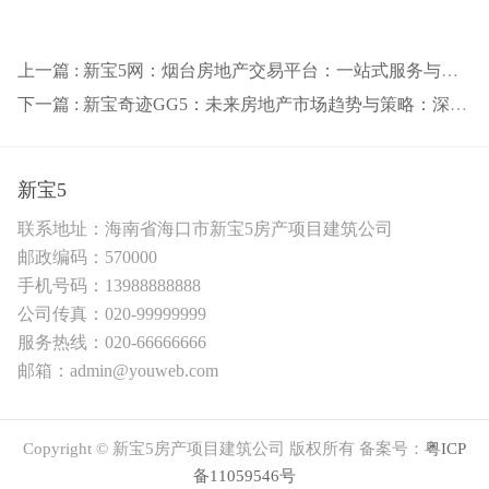
上一篇 : 新宝5网：烟台房地产交易平台：一站式服务与决策制定平台
下一篇 : 新宝奇迹GG5：未来房地产市场趋势与策略：深度分析和预测
新宝5
联系地址：海南省海口市新宝5房产项目建筑公司
邮政编码：570000
手机号码：13988888888
公司传真：020-99999999
服务热线：020-66666666
邮箱：admin@youweb.com
Copyright © 新宝5房产项目建筑公司 版权所有 备案号：
粤ICP
备11059546号