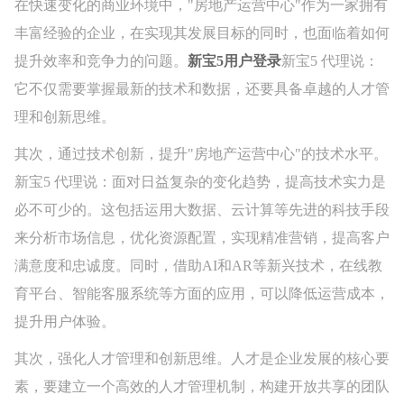
在快速变化的商业环境中，"房地产运营中心"作为一家拥有
丰富经验的企业，在实现其发展目标的同时，也面临着如何
提升效率和竞争力的问题。
新宝5用户登录
新宝5 代理说：
它不仅需要掌握最新的技术和数据，还要具备卓越的人才管
理和创新思维。
其次，通过技术创新，提升"房地产运营中心"的技术水平。
新宝5 代理说：面对日益复杂的变化趋势，提高技术实力是
必不可少的。这包括运用大数据、云计算等先进的科技手段
来分析市场信息，优化资源配置，实现精准营销，提高客户
满意度和忠诚度。同时，借助AI和AR等新兴技术，在线教
育平台、智能客服系统等方面的应用，可以降低运营成本，
提升用户体验。
其次，强化人才管理和创新思维。人才是企业发展的核心要
素，要建立一个高效的人才管理机制，构建开放共享的团队